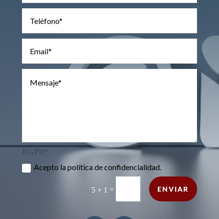
RGPD*
Acepto la
política de confidencialidad.
ENVIAR
=
5 + 1